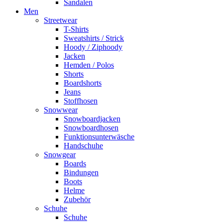
Sandalen
Men
Streetwear
T-Shirts
Sweatshirts / Strick
Hoody / Ziphoody
Jacken
Hemden / Polos
Shorts
Boardshorts
Jeans
Stoffhosen
Snowwear
Snowboardjacken
Snowboardhosen
Funktionsunterwäsche
Handschuhe
Snowgear
Boards
Bindungen
Boots
Helme
Zubehör
Schuhe
Schuhe