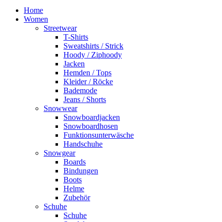
Home
Women
Streetwear
T-Shirts
Sweatshirts / Strick
Hoody / Ziphoody
Jacken
Hemden / Tops
Kleider / Röcke
Bademode
Jeans / Shorts
Snowwear
Snowboardjacken
Snowboardhosen
Funktionsunterwäsche
Handschuhe
Snowgear
Boards
Bindungen
Boots
Helme
Zubehör
Schuhe
Schuhe