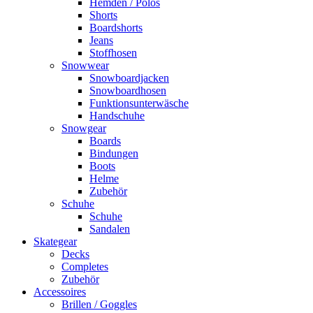
Hemden / Polos
Shorts
Boardshorts
Jeans
Stoffhosen
Snowwear
Snowboardjacken
Snowboardhosen
Funktionsunterwäsche
Handschuhe
Snowgear
Boards
Bindungen
Boots
Helme
Zubehör
Schuhe
Schuhe
Sandalen
Skategear
Decks
Completes
Zubehör
Accessoires
Brillen / Goggles