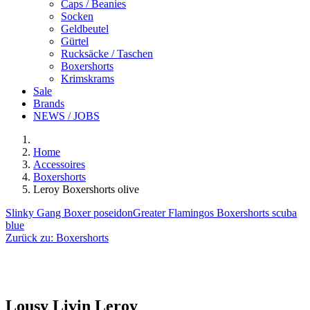
Caps / Beanies
Socken
Geldbeutel
Gürtel
Rucksäcke / Taschen
Boxershorts
Krimskrams
Sale
Brands
NEWS / JOBS
Home
Accessoires
Boxershorts
Leroy Boxershorts olive
Slinky Gang Boxer poseidon
Greater Flamingos Boxershorts scuba
blue
Zurück zu:
Boxershorts
Lousy Livin
Leroy