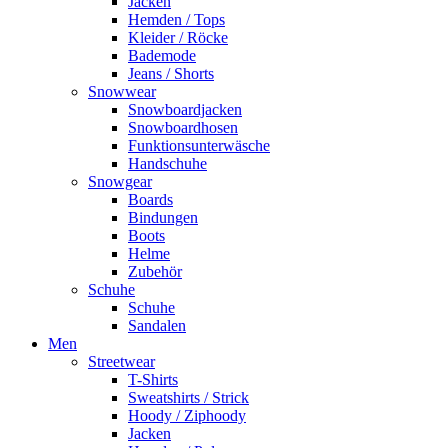
Jacken
Hemden / Tops
Kleider / Röcke
Bademode
Jeans / Shorts
Snowwear
Snowboardjacken
Snowboardhosen
Funktionsunterwäsche
Handschuhe
Snowgear
Boards
Bindungen
Boots
Helme
Zubehör
Schuhe
Schuhe
Sandalen
Men
Streetwear
T-Shirts
Sweatshirts / Strick
Hoody / Ziphoody
Jacken