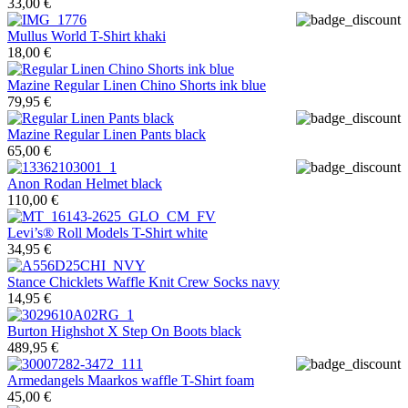
33,00 €
Mullus
World T-Shirt khaki
18,00 €
Mazine
Regular Linen Chino Shorts ink blue
79,95 €
Mazine
Regular Linen Pants black
65,00 €
Anon
Rodan Helmet black
110,00 €
Levi’s®
Roll Models T-Shirt white
34,95 €
Stance
Chicklets Waffle Knit Crew Socks navy
14,95 €
Burton
Highshot X Step On Boots black
489,95 €
Armedangels
Maarkos waffle T-Shirt foam
45,00 €