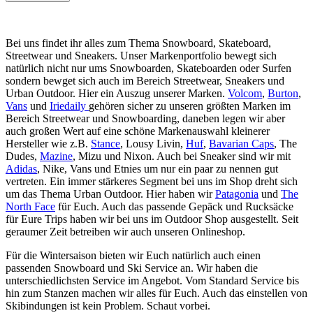
Bei uns findet ihr alles zum Thema Snowboard, Skateboard,
Streetwear und Sneakers. Unser Markenportfolio bewegt sich
natürlich nicht nur ums Snowboarden, Skateboarden oder Surfen
sondern bewget sich auch im Bereich Streetwear, Sneakers und
Urban Outdoor. Hier ein Auszug unserer Marken.
Volcom
,
Burton
,
Vans
und
Iriedaily
gehören sicher zu unseren größten Marken im
Bereich Streetwear und Snowboarding, daneben legen wir aber
auch großen Wert auf eine schöne Markenauswahl kleinerer
Hersteller wie z.B.
Stance
, Lousy Livin,
Huf
,
Bavarian Caps
, The
Dudes,
Mazine
, Mizu und Nixon. Auch bei Sneaker sind wir mit
Adidas
, Nike, Vans und Etnies um nur ein paar zu nennen gut
vertreten. Ein immer stärkeres Segment bei uns im Shop dreht sich
um das Thema Urban Outdoor. Hier haben wir
Patagonia
und
The
North Face
für Euch. Auch das passende Gepäck und Rucksäcke
für Eure Trips haben wir bei uns im Outdoor Shop ausgestellt. Seit
geraumer Zeit betreiben wir auch unseren Onlineshop.
Für die Wintersaison bieten wir Euch natürlich auch einen
passenden Snowboard und Ski Service an. Wir haben die
unterschiedlichsten Service im Angebot. Vom Standard Service bis
hin zum Stanzen machen wir alles für Euch. Auch das einstellen von
Skibindungen ist kein Problem. Schaut vorbei.