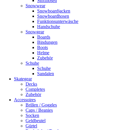
Stoffhosen
Snowwear
Snowboardjacken
Snowboardhosen
Funktionsunterwäsche
Handschuhe
Snowgear
Boards
Bindungen
Boots
Helme
Zubehör
Schuhe
Schuhe
Sandalen
Skategear
Decks
Completes
Zubehör
Accessoires
Brillen / Goggles
Caps / Beanies
Socken
Geldbeutel
Gürtel