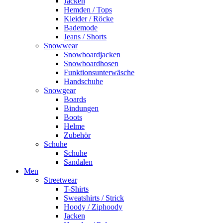
Jacken
Hemden / Tops
Kleider / Röcke
Bademode
Jeans / Shorts
Snowwear
Snowboardjacken
Snowboardhosen
Funktionsunterwäsche
Handschuhe
Snowgear
Boards
Bindungen
Boots
Helme
Zubehör
Schuhe
Schuhe
Sandalen
Men
Streetwear
T-Shirts
Sweatshirts / Strick
Hoody / Ziphoody
Jacken