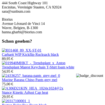
444 South Coast Highway 101
Encinitas, Vereinigte Staaten, CA 92024
sara@sunbum.com
Biorius
Avenue Léonard de Vinci 14
Wavre, Belgien, B-1300
hanna.gharbi@biorius.com
Schon gesehen?
Carhartt WIP
Kickflip Rucksack black
89,95 €
Trendsplant
Marest Keychain T-Shirt foam white
54,95 €
Mazine
Barana Chino Pants grey mel
75,00 €
Stance
Kinetic Adjust Cap heat
29,95 €