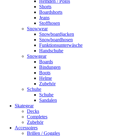
Hemden / Polos
Shorts
Boardshorts
Jeans
Stoffhosen
Snowwear
Snowboardjacken
Snowboardhosen
Funktionsunterwäsche
Handschuhe
Snowgear
Boards
Bindungen
Boots
Helme
Zubehör
Schuhe
Schuhe
Sandalen
Skategear
Decks
Completes
Zubehör
Accessoires
Brillen / Goggles