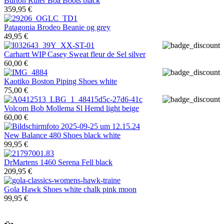
Burton
Ruler Boa Boots black
359,95 €
Patagonia
Brodeo Beanie og grey
49,95 €
Carhartt WIP
Casey Sweat fleur de Sel silver
60,00 €
Kaotiko
Boston Piping Shoes white
75,00 €
Volcom
Bob Mollema Sl Hemd light beige
60,00 €
New Balance
480 Shoes black white
99,95 €
DrMartens
1460 Serena Fell black
209,95 €
Gola
Hawk Shoes white chalk pink moon
99,95 €