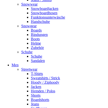
Snowwear
Snowboardjacken
Snowboardhosen
Funktionsunterwäsche
Handschuhe
Snowgear
Boards
Bindungen
Boots
Helme
Zubehör
Schuhe
Schuhe
Sandalen
Men
Streetwear
T-Shirts
Sweatshirts / Strick
Hoody / Ziphoody
Jacken
Hemden / Polos
Shorts
Boardshorts
Jeans