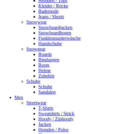
Hemden / Tops
Kleider / Röcke
Bademode
Jeans / Shorts
Snowwear
Snowboardjacken
Snowboardhosen
Funktionsunterwäsche
Handschuhe
Snowgear
Boards
Bindungen
Boots
Helme
Zubehör
Schuhe
Schuhe
Sandalen
Men
Streetwear
T-Shirts
Sweatshirts / Strick
Hoody / Ziphoody
Jacken
Hemden / Polos