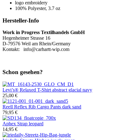
logo embroidery
100% Polyester, 3.7 oz
Hersteller-Info
Work in Progress Textilhandels GmbH
Hegenheimer Strasse 16
D-79576 Weil am Rhein/Germany
Kontakt: info@carhartt-wip.com
Schon gesehen?
Levi’s®
Relaxed T-Shirt abstract glacial navy
25,00 €
Reell
Reflex Rib Cargo Pants dark sand
79,95 €
Aphex
Strap leopard
14,95 €