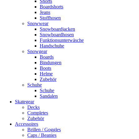
Shorts
Boardshorts
Jeans
Stoffhosen
Snowwear
Snowboardjacken
Snowboardhosen
Funktionsunterwäsche
Handschuhe
Snowgear
Boards
Bindungen
Boots
Helme
Zubehör
Schuhe
Schuhe
Sandalen
Skategear
Decks
Completes
Zubehör
Accessoires
Brillen / Goggles
Caps / Beanies