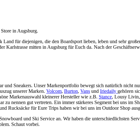
 Store in Augsburg.
 & Land für diejenigen, die den Boardsport lieben, leben und sehr gro
er Karlstrasse mitten in Augsburg für Euch da. Nach der Geschäftserwe
ar und Sneakers. Unser Markenportfolio bewegt sich natürlich nicht 
Auszug unserer Marken.
Volcom
,
Burton
,
Vans
und
Iriedaily
gehören si
höne Markenauswahl kleinerer Hersteller wie z.B.
Stance
, Lousy Livin
aar zu nennen gut vertreten. Ein immer stärkeres Segment bei uns im 
d Rucksäcke für Eure Trips haben wir bei uns im Outdoor Shop ausges
n Snowboard und Ski Service an. Wir haben die unterschiedlichsten Se
blem. Schaut vorbei.