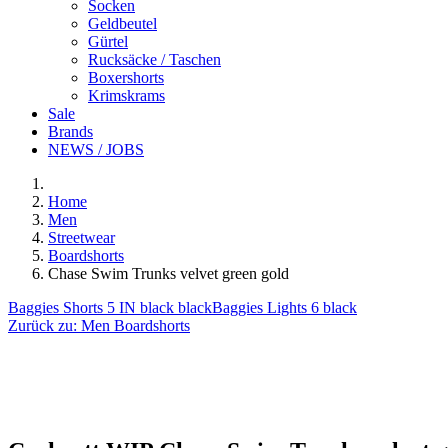
Socken
Geldbeutel
Gürtel
Rucksäcke / Taschen
Boxershorts
Krimskrams
Sale
Brands
NEWS / JOBS
Home
Men
Streetwear
Boardshorts
Chase Swim Trunks velvet green gold
Baggies Shorts 5 IN black black
Baggies Lights 6 black
Zurück zu:
Men Boardshorts