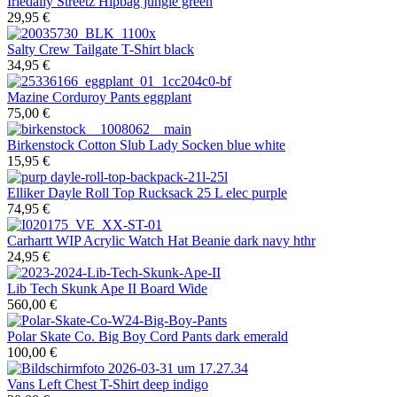
Iriedaily
Streetz Hipbag jungle green
29,95 €
Salty Crew
Tailgate T-Shirt black
34,95 €
Mazine
Corduroy Pants eggplant
75,00 €
Birkenstock
Cotton Slub Lady Socken blue white
15,95 €
Elliker
Dayle Roll Top Rucksack 25 L elec purple
74,95 €
Carhartt WIP
Acrylic Watch Hat Beanie dark navy hthr
24,95 €
Lib Tech
Skunk Ape II Board Wide
560,00 €
Polar Skate Co.
Big Boy Cord Pants dark emerald
100,00 €
Vans
Left Chest T-Shirt deep indigo