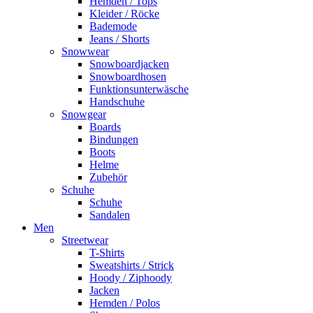
Hemden / Tops
Kleider / Röcke
Bademode
Jeans / Shorts
Snowwear
Snowboardjacken
Snowboardhosen
Funktionsunterwäsche
Handschuhe
Snowgear
Boards
Bindungen
Boots
Helme
Zubehör
Schuhe
Schuhe
Sandalen
Men
Streetwear
T-Shirts
Sweatshirts / Strick
Hoody / Ziphoody
Jacken
Hemden / Polos