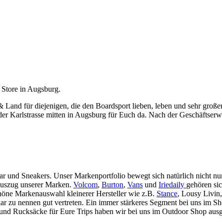
 Store in Augsburg.
 & Land für diejenigen, die den Boardsport lieben, leben und sehr gro
er Karlstrasse mitten in Augsburg für Euch da. Nach der Geschäftserwe
ar und Sneakers. Unser Markenportfolio bewegt sich natürlich nicht 
Auszug unserer Marken.
Volcom
,
Burton
,
Vans
und
Iriedaily
gehören si
höne Markenauswahl kleinerer Hersteller wie z.B.
Stance
, Lousy Livin
aar zu nennen gut vertreten. Ein immer stärkeres Segment bei uns im 
d Rucksäcke für Eure Trips haben wir bei uns im Outdoor Shop ausges