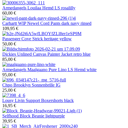
Armedangels
Louilaa Hemd LS rosalilly
60,00 €
Carhartt WIP
Newel Cord Pants dark navy rinsed
109,95 €
Passenger
Cove Strick heritage yellow
50,00 €
Dickies
Unlined Canvas Painter Jacket retro blue
85,00 €
Armedangels
Maalgaano Pure Lino LS Hemd white
95,00 €
Chpo
Brooklyn Sonnenbrille IG
25,00 €
Lousy Livin
Support Boxershorts black
16,95 €
Selfhood
Block Beanie lightpurple
39,95 €