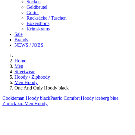
Socken
Geldbeutel
Gürtel
Rucksäcke / Taschen
Boxershorts
Krimskrams
Sale
Brands
NEWS / JOBS
Home
Men
Streetwear
Hoody / Ziphoody
Men Hoody
One And Only Hoody black
Cookieman Hoody black
Paarlo Comfort Hoody iceberg blue
Zurück zu:
Men Hoody