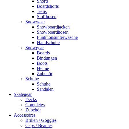
Shorts
Boardshorts
Jeans
Stoffhosen
Snowwear
Snowboardjacken
Snowboardhosen
Funktionsunterwäsche
Handschuhe
Snowgear
Boards
Bindungen
Boots
Helme
Zubehör
Schuhe
Schuhe
Sandalen
Skategear
Decks
Completes
Zubehör
Accessoires
Brillen / Goggles
Caps / Beanies