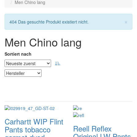
Men Chino lang
Sc
×
Hinweis
404 Das gesuchte Produkt existiert nicht.
Men Chino lang
Sortiert nach
Carhartt WIP
Flint
Reell
Reflex
Pants tobacco
Original LW Pants