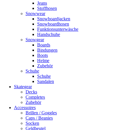
Jeans
Stoffhosen
Snowwear
Snowboardjacken
Snowboardhosen
Funktionsunterwäsche
Handschuhe
Snowgear
Boards
Bindungen
Boots
Helme
Zubehör
Schuhe
Schuhe
Sandalen
Skategear
Decks
Completes
Zubehör
Accessoires
Brillen / Goggles
Caps / Beanies
Socken
Geldbeutel