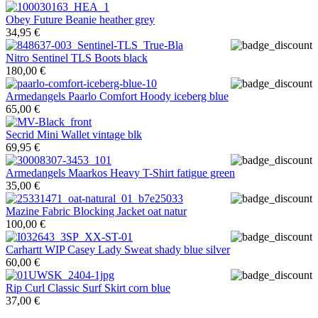
Obey
Future Beanie heather grey
34,95 €
Nitro
Sentinel TLS Boots black
180,00 €
Armedangels
Paarlo Comfort Hoody iceberg blue
65,00 €
Secrid
Mini Wallet vintage blk
69,95 €
Armedangels
Maarkos Heavy T-Shirt fatigue green
35,00 €
Mazine
Fabric Blocking Jacket oat natur
100,00 €
Carhartt WIP
Casey Lady Sweat shady blue silver
60,00 €
Rip Curl
Classic Surf Skirt corn blue
37,00 €