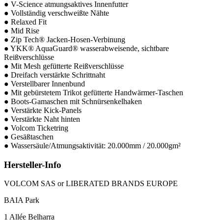
● V-Science atmungsaktives Innenfutter
● Vollständig verschweißte Nähte
● Relaxed Fit
● Mid Rise
● Zip Tech® Jacken-Hosen-Verbinung
● YKK® AquaGuard® wasserabweisende, sichtbare
Reißverschlüsse
● Mit Mesh gefütterte Reißverschlüsse
● Dreifach verstärkte Schrittnaht
● Verstellbarer Innenbund
● Mit gebürstetem Trikot gefütterte Handwärmer-Taschen
● Boots-Gamaschen mit Schnürsenkelhaken
● Verstärkte Kick-Panels
● Verstärkte Naht hinten
● Volcom Ticketring
● Gesäßtaschen
● Wassersäule/Atmungsaktivität: 20.000mm / 20.000gm²
Hersteller-Info
VOLCOM SAS or LIBERATED BRANDS EUROPE
BAIA Park
1 Allée Belharra