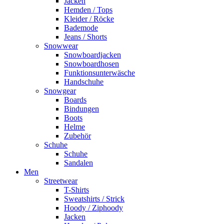
Jacken
Hemden / Tops
Kleider / Röcke
Bademode
Jeans / Shorts
Snowwear
Snowboardjacken
Snowboardhosen
Funktionsunterwäsche
Handschuhe
Snowgear
Boards
Bindungen
Boots
Helme
Zubehör
Schuhe
Schuhe
Sandalen
Men
Streetwear
T-Shirts
Sweatshirts / Strick
Hoody / Ziphoody
Jacken