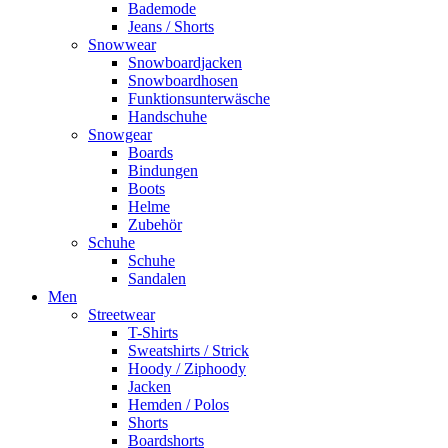
Bademode
Jeans / Shorts
Snowwear
Snowboardjacken
Snowboardhosen
Funktionsunterwäsche
Handschuhe
Snowgear
Boards
Bindungen
Boots
Helme
Zubehör
Schuhe
Schuhe
Sandalen
Men
Streetwear
T-Shirts
Sweatshirts / Strick
Hoody / Ziphoody
Jacken
Hemden / Polos
Shorts
Boardshorts