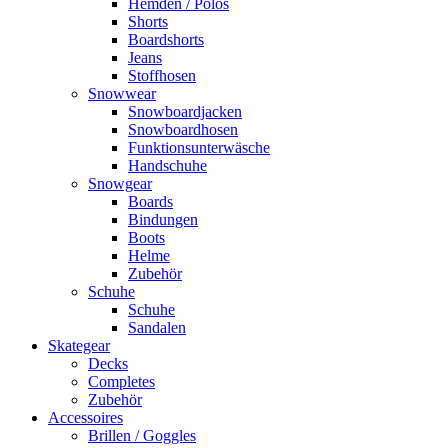
Hemden / Polos
Shorts
Boardshorts
Jeans
Stoffhosen
Snowwear
Snowboardjacken
Snowboardhosen
Funktionsunterwäsche
Handschuhe
Snowgear
Boards
Bindungen
Boots
Helme
Zubehör
Schuhe
Schuhe
Sandalen
Skategear
Decks
Completes
Zubehör
Accessoires
Brillen / Goggles